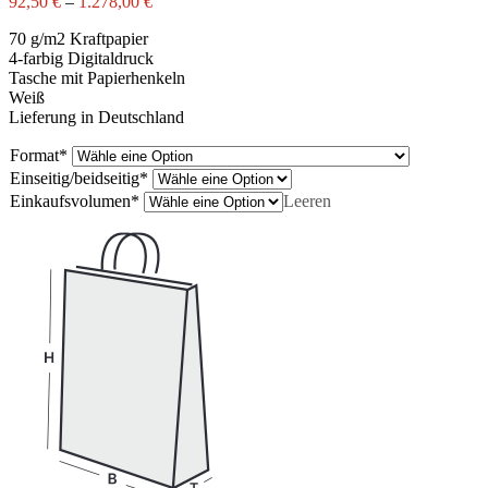
92,50
€
–
1.278,00
€
70 g/m2 Kraftpapier
4-farbig Digitaldruck
Tasche mit Papierhenkeln
Weiß
Lieferung in Deutschland
Format
*
Einseitig/beidseitig
*
Einkaufsvolumen
*
Leeren