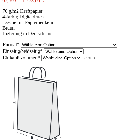
92,50
€
–
1.278,00
€
70 g/m2 Kraftpapier
4-farbig Digitaldruck
Tasche mit Papierhenkeln
Braun
Lieferung in Deutschland
Format
*
Einseitig/beidseitig
*
Einkaufsvolumen
*
Leeren