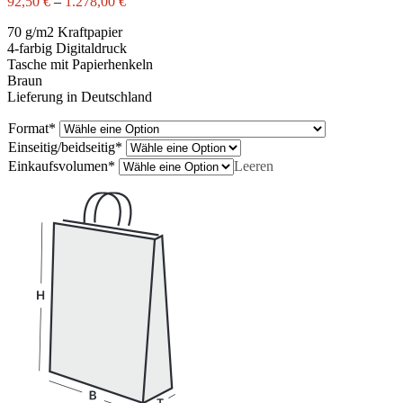
92,50
€
–
1.278,00
€
70 g/m2 Kraftpapier
4-farbig Digitaldruck
Tasche mit Papierhenkeln
Braun
Lieferung in Deutschland
Format
*
Einseitig/beidseitig
*
Einkaufsvolumen
*
Leeren