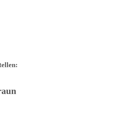
tellen:
raun