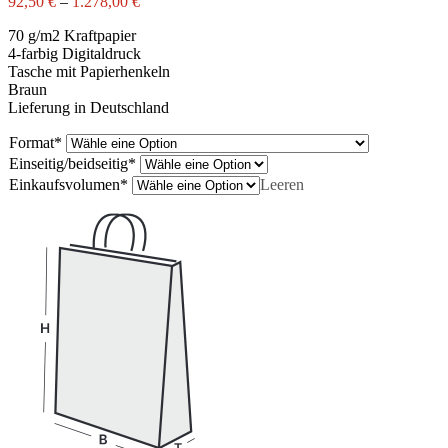
92,50
€
–
1.278,00
€
70 g/m2 Kraftpapier
4-farbig Digitaldruck
Tasche mit Papierhenkeln
Braun
Lieferung in Deutschland
Format
*
Einseitig/beidseitig
*
Einkaufsvolumen
*
Leeren