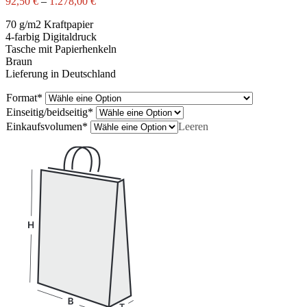
92,50
€
–
1.278,00
€
70 g/m2 Kraftpapier
4-farbig Digitaldruck
Tasche mit Papierhenkeln
Braun
Lieferung in Deutschland
Format
*
Einseitig/beidseitig
*
Einkaufsvolumen
*
Leeren