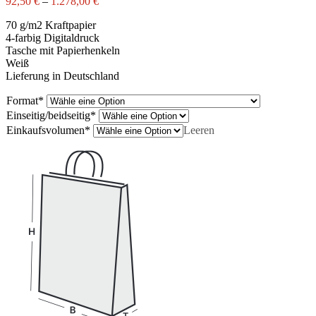
92,50
€
–
1.278,00
€
70 g/m2 Kraftpapier
4-farbig Digitaldruck
Tasche mit Papierhenkeln
Weiß
Lieferung in Deutschland
Format
*
Einseitig/beidseitig
*
Einkaufsvolumen
*
Leeren