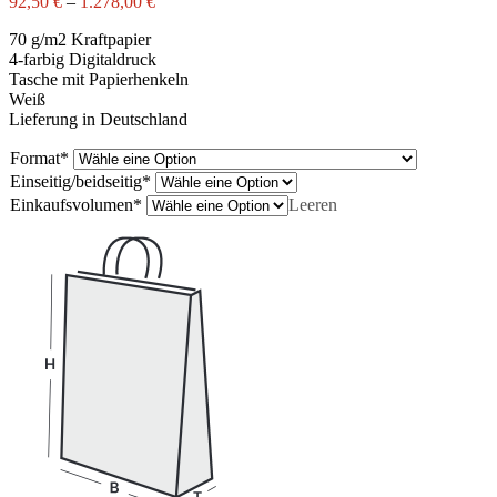
92,50
€
–
1.278,00
€
70 g/m2 Kraftpapier
4-farbig Digitaldruck
Tasche mit Papierhenkeln
Weiß
Lieferung in Deutschland
Format
*
Einseitig/beidseitig
*
Einkaufsvolumen
*
Leeren