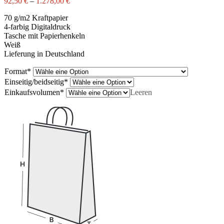
92,50
€
–
1.278,00
€
70 g/m2 Kraftpapier
4-farbig Digitaldruck
Tasche mit Papierhenkeln
Weiß
Lieferung in Deutschland
Format
*
Einseitig/beidseitig
*
Einkaufsvolumen
*
Leeren