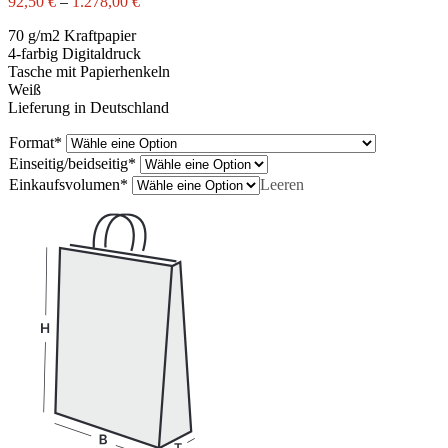
92,50
€
–
1.278,00
€
70 g/m2 Kraftpapier
4-farbig Digitaldruck
Tasche mit Papierhenkeln
Weiß
Lieferung in Deutschland
Format
*
Einseitig/beidseitig
*
Einkaufsvolumen
*
Leeren