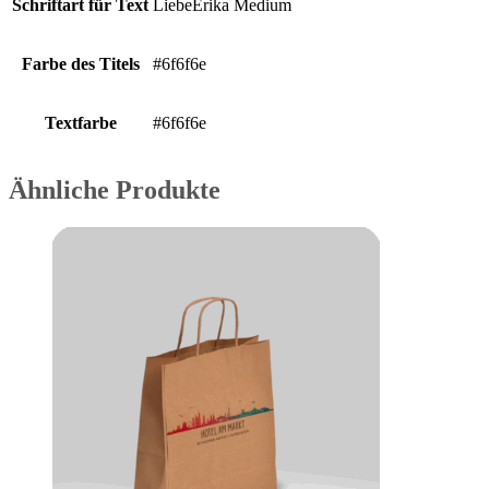
Schriftart für Text
LiebeErika Medium
Farbe des Titels
#6f6f6e
Textfarbe
#6f6f6e
Ähnliche Produkte