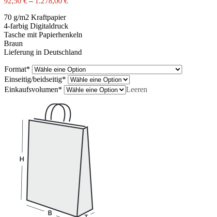
92,50
€
–
1.278,00
€
70 g/m2 Kraftpapier
4-farbig Digitaldruck
Tasche mit Papierhenkeln
Braun
Lieferung in Deutschland
Format
*
Einseitig/beidseitig
*
Einkaufsvolumen
*
Leeren